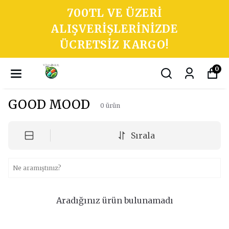
700TL VE ÜZERI
ALIŞVERIŞLERINIZDE
ÜCRETSIZ KARGO!
0
GOOD MOOD
0
ürün
Sırala
Aradığınız ürün bulunamadı