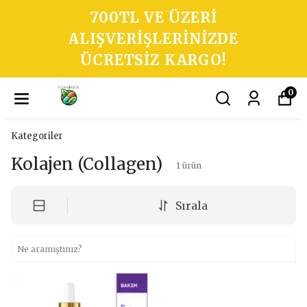
700TL VE ÜZERI
ALIŞVERIŞLERINIZDE
ÜCRETSIZ KARGO!
0
Kategoriler
Kolajen (Collagen)
1
ürün
Sırala