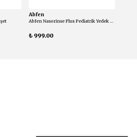
Abfen
Abfe
şet
Abfen Nasorinse Plus Pediatrik Yedek 50 Adet
₺ 999.00
₺ 99