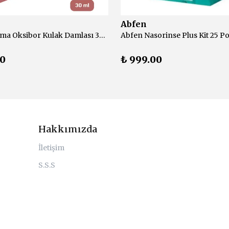
Abfen
Abfen Farma Oksibor Kulak Damlası 30 ml
Abfen Nasorinse Plus Kit 25 Po
00
₺ 999.00
Hakkımızda
İletişim
S.S.S