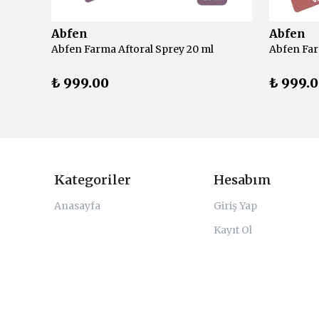
Abfen
Abfen
Active Plus Tussiplus Propolis Sprey 30 ml
Abfen Farma Aftoral Sprey 20 ml
₺ 999.00
₺ 999.
Kategoriler
Hesabım
Anasayfa
Giriş Yap
Kayıt Ol