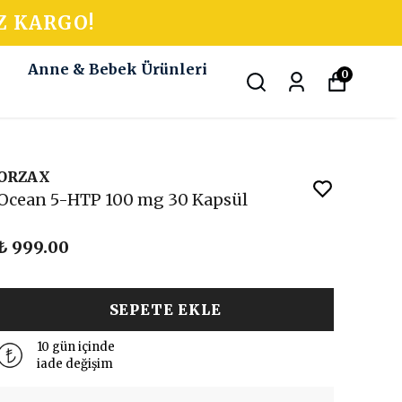
Z KARGO!
k
Anne & Bebek Ürünleri
0
ORZAX
Ocean 5-HTP 100 mg 30 Kapsül
₺ 999.00
SEPETE EKLE
10 gün içinde
iade değişim