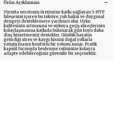
Ürün Açıklaması
Vücutta serotonin üretimine katkı sağlayan 5-HTP
bileşenini içeren bu takviye, ruh halini ve duygusal
dengeyi desteklemeye yardımcı olur. Uyku
kalitesinin artmasına ve uykuya geçiş süreçlerinin
kolaylaşmasına katkıda bulunarak gün boyu daha
dinç hissetmenizi destekler. Günlük hayatın
getirdiği stres ve kaygı hissini doğal yollarla
yatıştırmanın konforlu bir yolunu sunar. Pratik
kapsül formuyla beslenme rutininize kolayca
adapte edebileceğiniz güvenilir bir seçenektir.