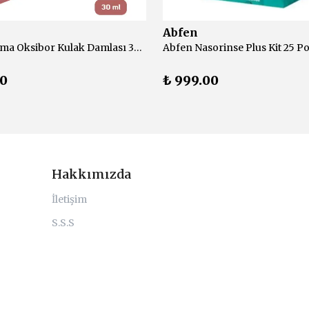
Abfen
Abfen Farma Oksibor Kulak Damlası 30 ml
Abfen Nasorinse Plus Kit 25 Po
00
₺ 999.00
Hakkımızda
İletişim
S.S.S