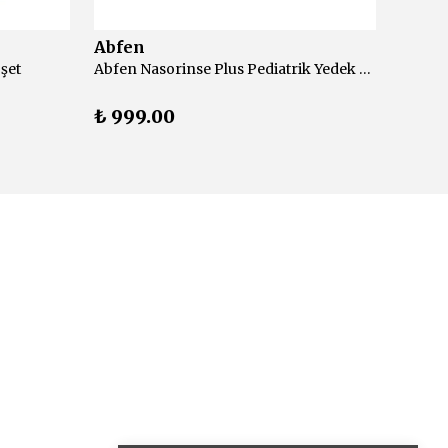
Abfen
Abfe
şet
Abfen Nasorinse Plus Pediatrik Yedek 50 Adet
₺ 999.00
₺ 99