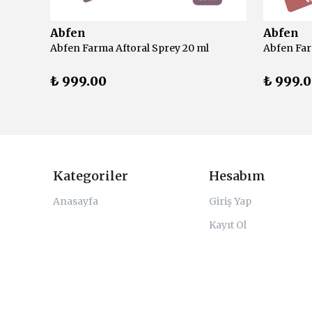
Abfen
Abfen
Active Plus Tussiplus Propolis Sprey 30 ml
Abfen Farma Aftoral Sprey 20 ml
₺ 999.00
₺ 999.
Kategoriler
Hesabım
Anasayfa
Giriş Yap
Kayıt Ol