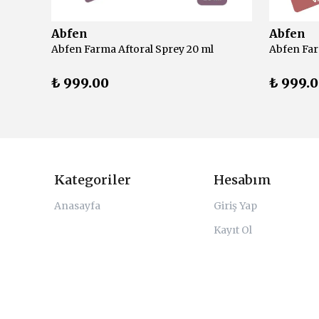
Abfen
Abfen
Active Plus Tussiplus Propolis Sprey 30 ml
Abfen Farma Aftoral Sprey 20 ml
₺ 999.00
₺ 999.
Kategoriler
Hesabım
Anasayfa
Giriş Yap
Kayıt Ol