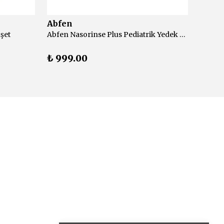
Abfen
Abfe
şet
Abfen Nasorinse Plus Pediatrik Yedek 50 Adet
₺ 999.00
₺ 99