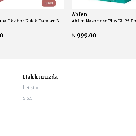
Abfen
Abfen Farma Oksibor Kulak Damlası 30 ml
Abfen Nasorinse Plus Kit 25 Po
00
₺ 999.00
Hakkımızda
İletişim
S.S.S