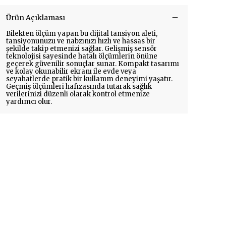
Ürün Açıklaması
Bilekten ölçüm yapan bu dijital tansiyon aleti,
tansiyonunuzu ve nabzınızı hızlı ve hassas bir
şekilde takip etmenizi sağlar. Gelişmiş sensör
teknolojisi sayesinde hatalı ölçümlerin önüne
geçerek güvenilir sonuçlar sunar. Kompakt tasarımı
ve kolay okunabilir ekranı ile evde veya
seyahatlerde pratik bir kullanım deneyimi yaşatır.
Geçmiş ölçümleri hafızasında tutarak sağlık
verilerinizi düzenli olarak kontrol etmenize
yardımcı olur.