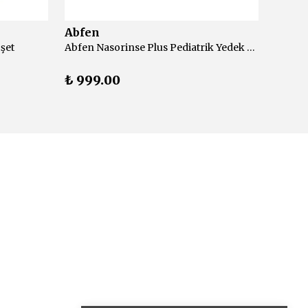
Abfen
Abfe
şet
Abfen Nasorinse Plus Pediatrik Yedek 50 Adet
₺ 999.00
₺ 99