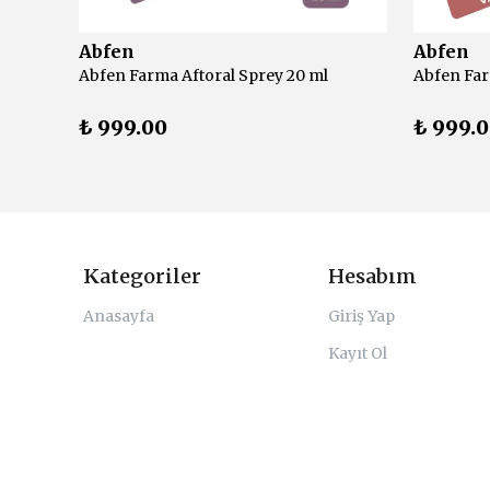
Abfen
Abfen
Active Plus Tussiplus Propolis Sprey 30 ml
Abfen Farma Aftoral Sprey 20 ml
₺ 999.00
₺ 999.
Kategoriler
Hesabım
Anasayfa
Giriş Yap
Kayıt Ol