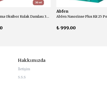
Abfen
Abfen Farma Oksibor Kulak Damlası 30 ml
Abfen Nasorinse Plus Kit 25 Po
00
₺ 999.00
Hakkımızda
İletişim
S.S.S